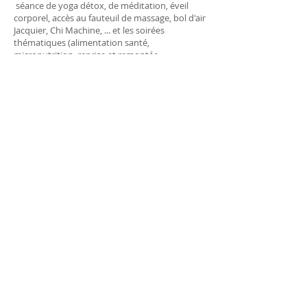
séance de yoga détox, de méditation, éveil
corporel, accès au fauteuil de massage, bol d'air
Jacquier, Chi Machine, ... et les soirées
thématiques (alimentation santé,
micronutrition, reprise et remontée
alimentaire pour bien ancrer les bénéfices de
votre semaine au Genêt).
Le tarif de l'hébergement
est en sus. Il sera
calculé sur 6 nuitées et en fonction de la
configuration de la chambre retenue.
Ne sont pas comprises, les prestations
supplémentaires :
irrigation du colon,
massage,
acupuncture, ostéopathie, hypnose médicale,
hypnothérapie, .
Votre inscription sera validée à réception du
dossier d'inscription qui vous sera envoyé par
mail, accompagné des règlements
correspondants.
"La semaine de jeûne accompagné
médicalement vous aide à rencontrer votre
médecin intérieur et à reprendre possession de