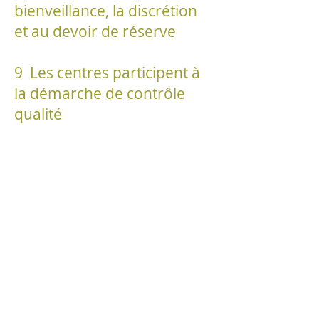
bienveillance, la discrétion
et au devoir de réserve
9 Les centres participent à
la démarche de contrôle
qualité
Retrouvez les 19
engagements éthiques de la
charte FFJR en cliquant sur
ce lien
https://www.ffjr.com/la-
federation/qui-sommes-
nous/