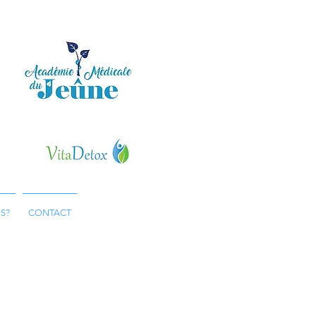
En cours d'agrément
S?
CONTACT