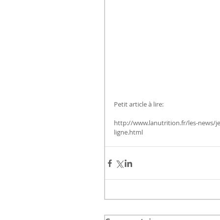
Petit article à lire:
http://www.lanutrition.fr/les-news/
ligne.html